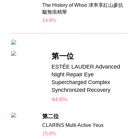
The History of Whoo 津率享紅山參抗
皺無痕精華
14.9%
第一位
ESTÉE LAUDER Advanced
Night Repair Eye
Supercharged Complex
Synchronized Recovery
44.6%
第二位
CLARINS Multi-Active Yeux
15.8%