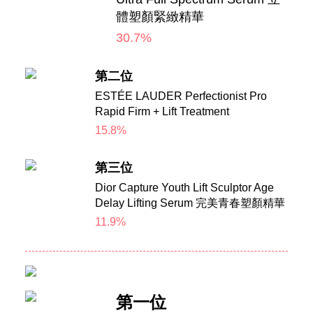
體塑顏緊緻精華
30.7%
第二位
ESTÉE LAUDER Perfectionist Pro
Rapid Firm + Lift Treatment
15.8%
第三位
Dior Capture Youth Lift Sculptor Age
Delay Lifting Serum 完美青春塑顏精華
11.9%
第一位