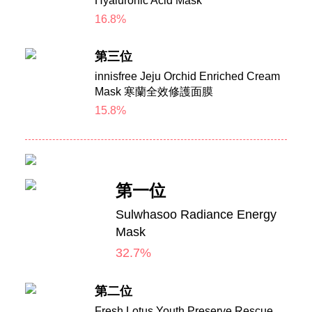
Hyaluronic Acid Mask
16.8%
第三位
innisfree Jeju Orchid Enriched Cream
Mask 寒蘭全效修護面膜
15.8%
第一位
Sulwhasoo Radiance Energy
Mask
32.7%
第二位
Fresh Lotus Youth Preserve Rescue