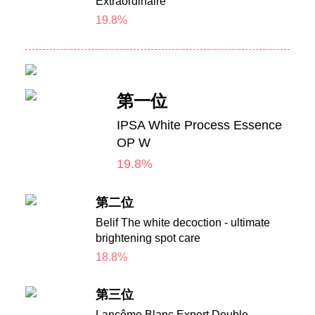
Extraordinaire
19.8%
第一位
IPSA White Process Essence
OP W
19.8%
第二位
Belif The white decoction - ultimate
brightening spot care
18.8%
第三位
Lancôme Blanc Expert Double