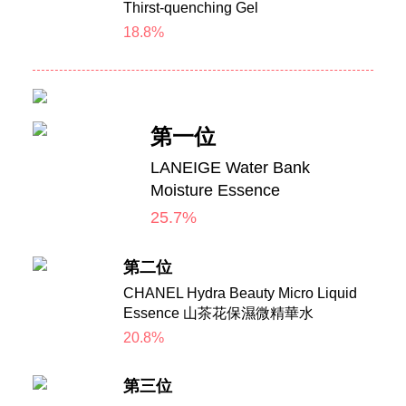
Thirst-quenching Gel
18.8%
第一位
LANEIGE Water Bank
Moisture Essence
25.7%
第二位
CHANEL Hydra Beauty Micro Liquid
Essence 山茶花保濕微精華水
20.8%
第三位