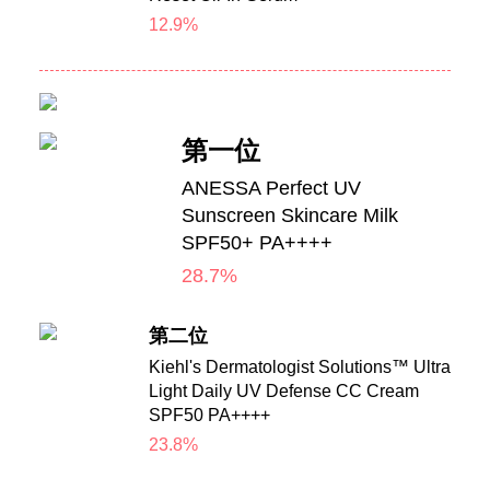
12.9%
第一位
ANESSA Perfect UV
Sunscreen Skincare Milk
SPF50+ PA++++
28.7%
第二位
Kiehl's Dermatologist Solutions™ Ultra
Light Daily UV Defense CC Cream
SPF50 PA++++
23.8%