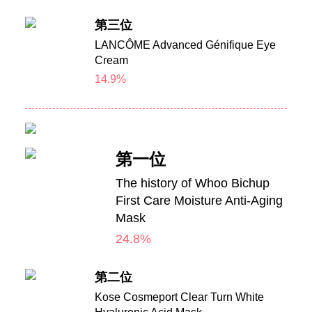
第三位
LANCÔME Advanced Génifique Eye
Cream
14.9%
第一位
The history of Whoo Bichup
First Care Moisture Anti-Aging
Mask
24.8%
第二位
Kose Cosmeport Clear Turn White