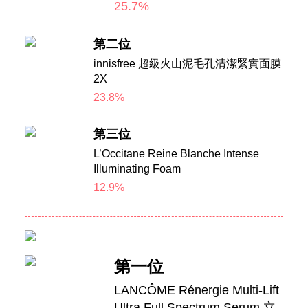
25.7%
第二位
innisfree 超級火山泥毛孔清潔緊實面膜
2X
23.8%
第三位
L’Occitane Reine Blanche Intense
Illuminating Foam
12.9%
第一位
LANCÔME Rénergie Multi-Lift
Ultra Full Spectrum Serum 立