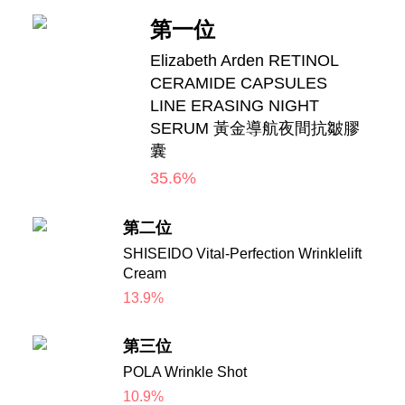
第一位
Elizabeth Arden RETINOL
CERAMIDE CAPSULES
LINE ERASING NIGHT
SERUM 黃金導航夜間抗皺膠
囊
35.6%
第二位
SHISEIDO Vital-Perfection Wrinklelift
Cream
13.9%
第三位
POLA Wrinkle Shot
10.9%