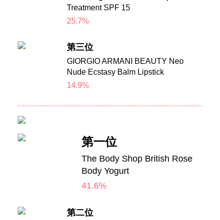
Treatment SPF 15
25.7%
第三位
GIORGIO ARMANI BEAUTY Neo
Nude Ecstasy Balm Lipstick
14.9%
第一位
The Body Shop British Rose
Body Yogurt
41.6%
第二位