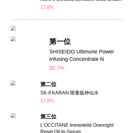
17.8%
第一位
SHISEIDO Ultimune Power
Infusing Concentrate N
30.7%
第二位
SK-II KARAN 限量版神仙水
17.8%
第三位
L’OCCITANE Immortelle Overnight
Reset Oil-In-Serum