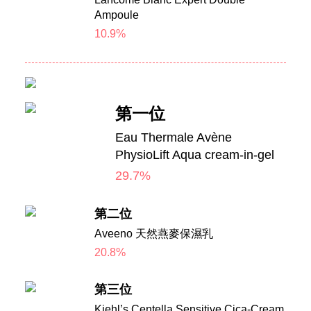
Ampoule
10.9%
第一位
Eau Thermale Avène
PhysioLift Aqua cream-in-gel
29.7%
第二位
Aveeno 天然燕麥保濕乳
20.8%
第三位
Kiehl’s Centella Sensitive Cica-Cream