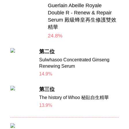
Guerlain Abeille Royale
Double R - Renew & Repair
Serum 殿級蜂皇再生修護雙效
精華
24.8%
第二位
Sulwhasoo Concentrated Ginseng
Renewing Serum
14.9%
第三位
The history of Whoo 秘貼自生精華
13.9%