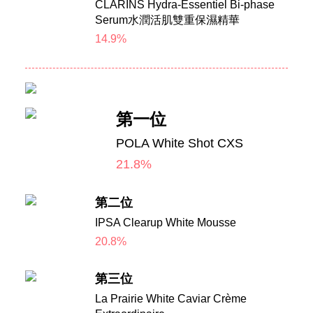
CLARINS Hydra-Essentiel Bi-phase
Serum水潤活肌雙重保濕精華
14.9%
第一位
POLA White Shot CXS
21.8%
第二位
IPSA Clearup White Mousse
20.8%
第三位
La Prairie White Caviar Crème